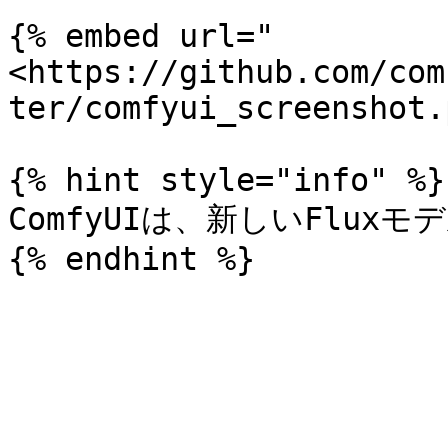
{% embed url="
<https://github.com/com
ter/comfyui_screenshot.
{% hint style="info" %}

ComfyUIは、新しいFlux