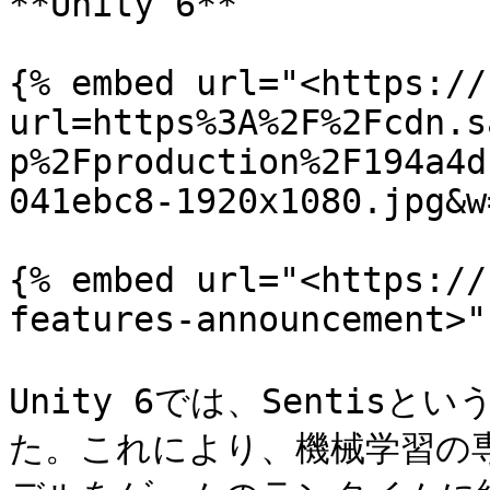
**Unity 6**

{% embed url="<https://
url=https%3A%2F%2Fcdn.s
p%2Fproduction%2F194a4d
041ebc8-1920x1080.jpg&w
{% embed url="<https://
features-announcement>" 
Unity 6では、Senti
た。これにより、機械学習の