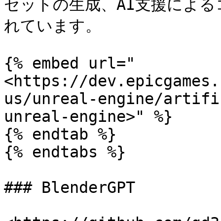
セットの生成、AI支援によ
れています。

{% embed url="
<https://dev.epicgames.
us/unreal-engine/artifi
unreal-engine>" %}

{% endtab %}

{% endtabs %}

### BlenderGPT
