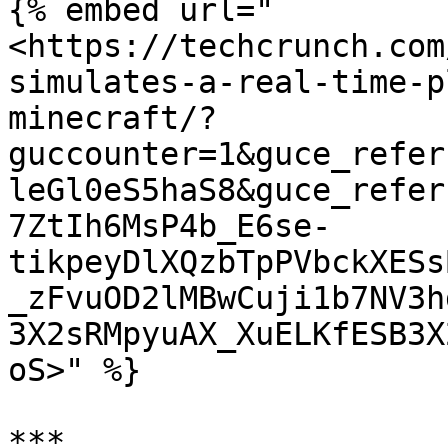
{% embed url="
<https://techcrunch.com
simulates-a-real-time-p
minecraft/?
guccounter=1&guce_refer
leGl0eS5haS8&guce_refer
7ZtIh6MsP4b_E6se-
tikpeyDlXQzbTpPVbckXESs
_zFvuOD2lMBwCuji1b7NV3h
3X2sRMpyuAX_XuELKfESB3X
oS>" %}

***
