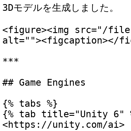
3Dモデルを生成しました。

<figure><img src="/file
alt=""><figcaption></fi
***

## Game Engines

{% tabs %}

{% tab title="Unity 6" %
<https://unity.com/ai>
