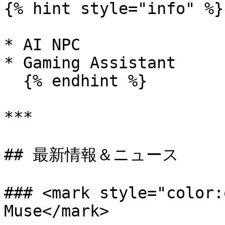
{% hint style="info" %}

* AI NPC

* Gaming Assistant

  {% endhint %}

***

## 最新情報＆ニュース

### <mark style="color:
Muse</mark>
