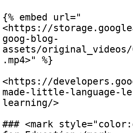
{% embed url="
<https://storage.google
goog-blog-
assets/original_videos/
.mp4>" %}

<https://developers.goo
made-little-language-le
learning/>

### <mark style="color: