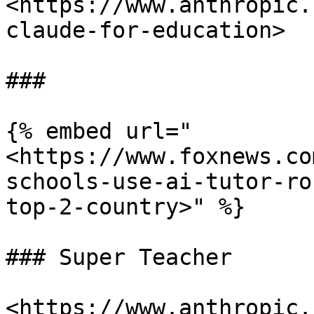
<https://www.anthropic.
claude-for-education>

###

{% embed url="
<https://www.foxnews.co
schools-use-ai-tutor-ro
top-2-country>" %}

### Super Teacher

<https://www.anthropic.