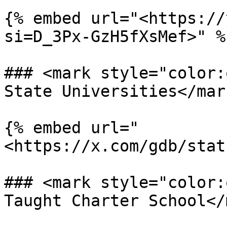
{% embed url="<https://
si=D_3Px-GzH5fXsMef>" %}
### <mark style="color:
State Universities</mark
{% embed url="
<https://x.com/gdb/stat
### <mark style="color:
Taught Charter School</