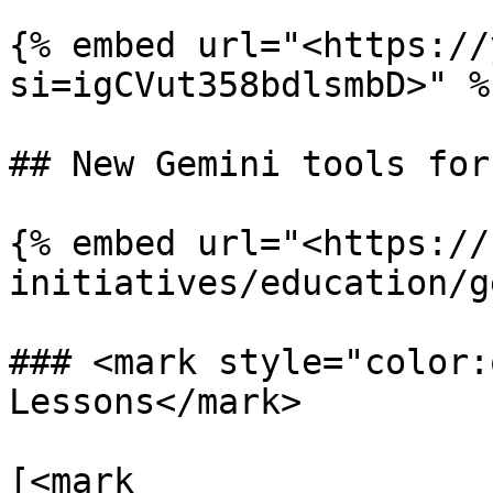
{% embed url="<https://
si=igCVut358bdlsmbD>" %}
## New Gemini tools for
{% embed url="<https://
initiatives/education/g
### <mark style="color:
Lessons</mark>

[<mark 