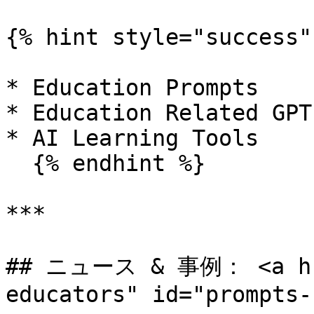
{% hint style="success" 
* Education Prompts

* Education Related GPTs
* AI Learning Tools

  {% endhint %}

***

## ニュース & 事例： <a hre
educators" id="prompts-