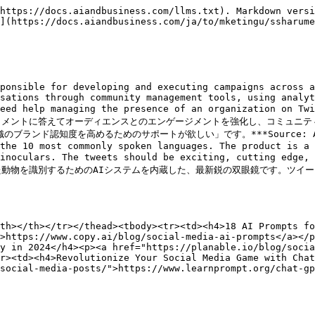
https://docs.aiandbusiness.com/llms.txt). Markdown versi
](https://docs.aiandbusiness.com/ja/to/mketingu/ssharume
ponsible for developing and executing campaigns across a
sations through community management tools, using analyt
I need help managing the presence of an organization o
コメントに答えてオーディエンスとのエンゲージメントを強化し、コミュニテ
ド認知度を高めるためのサポートが欲しい」です。***Source: Awesome 
the 10 most commonly spoken languages. The product is a 
e binoculars. The tweets should be exciting, cutting 
動物を識別するためのAIシステムを内蔵した、最新鋭の双眼鏡です。ツイ
th></th></tr></thead><tbody><tr><td><h4>18 AI Prompts fo
>https://www.copy.ai/blog/social-media-ai-prompts</a></p
y in 2024</h4><p><a href="https://planable.io/blog/socia
r><td><h4>Revolutionize Your Social Media Game with Chat
social-media-posts/">https://www.learnprompt.org/chat-gp