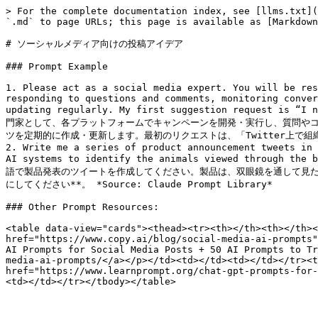
> For the complete documentation index, see [llms.txt](
`.md` to page URLs; this page is available as [Markdown
# ソーシャルメディア向けの投稿アイデア

### Prompt Example

1. Please act as a social media expert. You will be res
responding to questions and comments, monitoring conver
updating regularly. My first suggestion request is “
門家として、各プラットフォームでキャンペーンを開発・実行し、質問や
ツを定期的に作成・更新します。最初のリクエストは、「Twitter上で組織のブラン
2. Write me a series of product announcement tweets in 
AI systems to identify the animals viewed through th
語で製品発表のツイートを作成してください。製品は、双眼鏡を通して見た
にしてください**。 *Source: Claude Prompt Library*

### Other Prompt Resources:

<table data-view="cards"><thead><tr><th></th><th></th><
href="https://www.copy.ai/blog/social-media-ai-prompts"
AI Prompts for Social Media Posts + 50 AI Prompts to Tr
media-ai-prompts/</a></p></td><td></td><td></td></tr><t
href="https://www.learnprompt.org/chat-gpt-prompts-for-