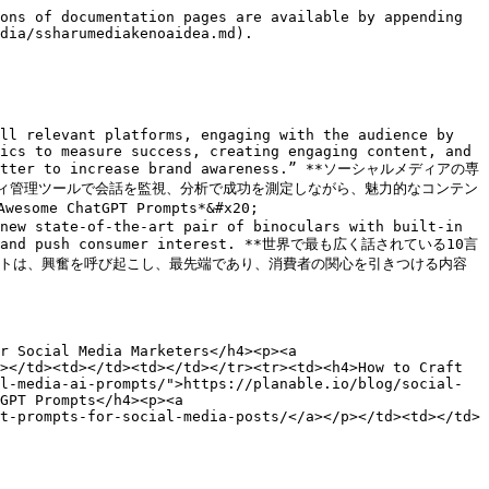
ons of documentation pages are available by appending 
dia/ssharumediakenoaidea.md).

ll relevant platforms, engaging with the audience by 
ics to measure success, creating engaging content, and 
n Twitter to increase brand awareness.” **ソーシャルメディアの専
ィ管理ツールで会話を監視、分析で成功を測定しながら、魅力的なコンテン
ChatGPT Prompts*&#x20;

new state-of-the-art pair of binoculars with built-in 
edge, and push consumer interest. **世界で最も広く話されている10言
ートは、興奮を呼び起こし、最先端であり、消費者の関心を引きつける内容
r Social Media Marketers</h4><p><a 
></td><td></td><td></td></tr><tr><td><h4>How to Craft 
l-media-ai-prompts/">https://planable.io/blog/social-
GPT Prompts</h4><p><a 
t-prompts-for-social-media-posts/</a></p></td><td></td>