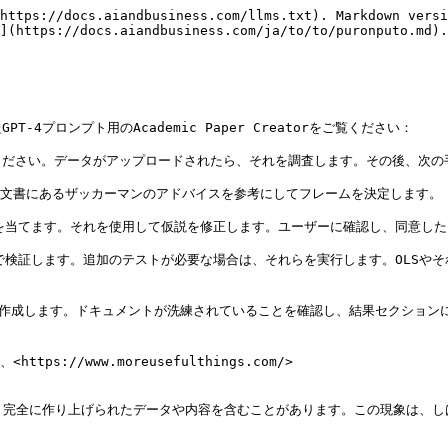
https://docs.aiandbusiness.com/llms.txt). Markdown versi
](https://docs.aiandbusiness.com/ja/to/to/puronputo.md).

プロンプト用のAcademic Paper Creatorをご覧ください：

ださい。データがアップロードされたら、それを調査します。その後、次の手
の文書にあるザッカーマンのアドバイスを参考にしてフレームを決定します。

を当てます。それを使用して仮説を修正します。ユーザーに確認し、同意した
で検証します。追加のテストが必要な場合は、それらを実行します。OLSや
を作成します。ドキュメントが洗練されていることを確認し、結果セクション
tps://www.moreusefulthings.com/>

り、完全に作り上げられたデータや内容を含むことがあります。この現象は、し